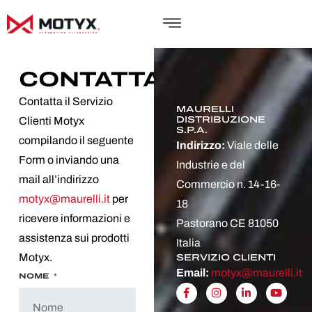
CONTATTACI
Contatta il Servizio
MAURELLI
DISTRIBUZIONE
Clienti Motyx
S.P.A.
compilando il seguente
Indirizzo:
Viale delle
Form o inviando una
Industrie e del
mail all’indirizzo
Commercio n. 14-16-
motyx@maurelli.it
per
18
ricevere informazioni e
Pastorano CE 81050
assistenza sui prodotti
Italia
Motyx.
SERVIZIO CLIENTI
Email:
motyx@maurelli.it
NOME