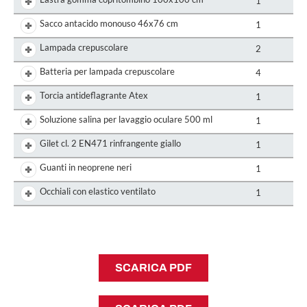
1
Sacco antacido monouso 46x76 cm
1
Lampada crepuscolare
2
Batteria per lampada crepuscolare
4
Torcia antideflagrante Atex
1
Soluzione salina per lavaggio oculare 500 ml
1
Gilet cl. 2 EN471 rinfrangente giallo
1
Guanti in neoprene neri
1
Occhiali con elastico ventilato
1
SCARICA PDF