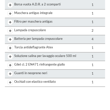
Borsa vuota A.D.R. a 2 scomparti
1
Maschera antigas integrale
1
Filtro per maschera antigas
1
Lampada crepuscolare
2
Batteria per lampada crepuscolare
4
Torcia antideflagrante Atex
1
Soluzione salina per lavaggio oculare 500 ml
1
Gilet cl. 2 EN471 rinfrangente giallo
1
Guanti in neoprene neri
1
Occhiali con elastico ventilato
1